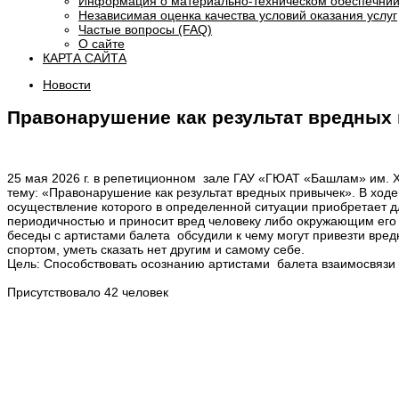
Информация о материально-техническом обеспечнии
Независимая оценка качества условий оказания услуг
Частые вопросы (FAQ)
О сайте
КАРТА САЙТА
Новости
Правонарушение как результат вредных
25 мая 2026 г. в репетиционном зале ГАУ «ГЮАТ «Башлам» им. 
тему: «Правонарушение как результат вредных привычек». В ход
осуществление которого в определенной ситуации приобретает д
периодичностью и приносит вред человеку либо окружающим его л
беседы с артистами балета обсудили к чему могут привезти вредн
спортом, уметь сказать нет другим и самому себе.
Цель: Способствовать осознанию артистами балета взаимосвязи
Присутствовало 42 человек