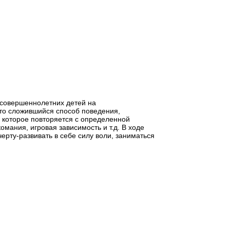
есовершеннолетних детей на
то сложившийся способ поведения,
е которое повторяется с определенной
мания, игровая зависимость и т.д. В ходе
ерту-развивать в себе силу воли, заниматься