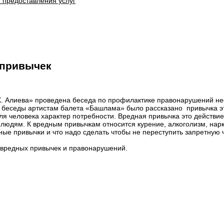
 предоставления услуг
 привычек
Х. Алиева» проведена беседа по профилактике правонарушений н
е беседы артистам балета «Башлама» было рассказано привычка э
ля человека характер потребности. Вредная привычка это действи
юдям. К вредным привычкам относится курение, алкоголизм, нарко
ые привычки и что надо сделать чтобы не переступить запретную ч
 вредных привычек и правонарушений.