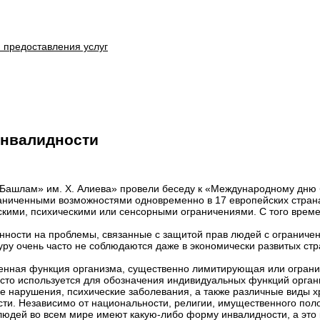
 предоставления услуг
инвалидности
Башлам» им. Х. Алиева» провели беседу к «Международному дню б
ограниченными возможностями одновременно в 17 европейских стра
скими, психическими или сенсорными ограничениями. С того врем
ности на проблемы, связанные с защитой прав людей с ограничен
ру очень часто не соблюдаются даже в экономически развитых стран
шенная функция организма, существенно лимитирующая или огран
асто используется для обозначения индивидуальных функций орган
 нарушения, психические заболевания, а также различные виды х
сти. Независимо от национальности, религии, имущественного пол
людей во всем мире имеют какую-либо форму инвалидности, а это