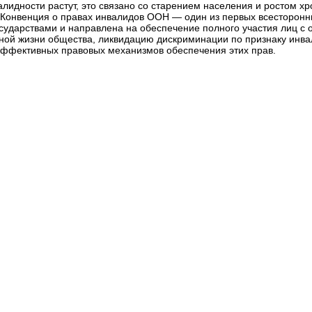
идности растут, это связано со старением населения и ростом хр
Конвенция о правах инвалидов ООН — один из первых всесторонних
осударствами и направлена на обеспечение полного участия лиц с
урной жизни общества, ликвидацию дискриминации по признаку инв
 эффективных правовых механизмов обеспечения этих прав.