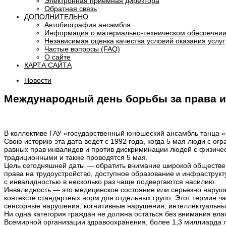
Электронная приемная директора
Обратная связь
ДОПОЛНИТЕЛЬНО
Автобиография ансамбля
Информация о материально-техническом обеспечнии
Независимая оценка качества условий оказания услуг
Частые вопросы (FAQ)
О сайте
КАРТА САЙТА
Новости
Международный день борьбы за права 
В коллективе ГАУ «государственный юношеский ансамбль танца «
Свою историю эта дата ведет с 1992 года, когда 5 мая люди с 
равных прав инвалидов и против дискриминации людей с физиче
традиционными и также проводятся 5 мая.
Цель сегодняшней даты — обратить внимание широкой обществен
права на трудоустройство, доступное образование и инфраструкту
с инвалидностью в несколько раз чаще подвергаются насилию.
Инвалидность — это медицинское состояние или серьезно нару
контексте стандартных норм для отдельных групп. Этот термин ч
сенсорные нарушения, когнитивные нарушения, интеллектуальные
Ни одна категория граждан не должна остаться без внимания вла
Всемирной организации здравоохранения, более 1,3 миллиарда 