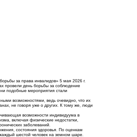
орьбы за права инвалидов» 5 мая 2026 г.
нах провели день борьбы за соблюдение
ени подобные мероприятия стали
ными возможностями, ведь очевидно, что их
ах, не говоря уже о других. К тому же, люди
ичивающая возможности индивидуума в
изма, включая физические недостатки,
ронических заболеваний.
ожения, состояния здоровья. По оценкам
 каждый шестой человек на земном шаре.