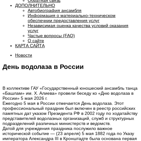
Обратная связь
ДОПОЛНИТЕЛЬНО
Автобиография ансамбля
Информация о материально-техническом
обеспечнии предоставления услуг
Независимая оценка качества условий оказания
услуг
Частые вопросы (FAQ)
О сайте
КАРТА САЙТА
Новости
День водолаза в России
В коллективе ГАУ «Государственный юношеский ансамбль танца
«Башлам» им. Х. Алиева» провели беседу ко «Дню водолаза в
России» 5 мая 2026 г.
Ежегодно 5 мая в России отмечается День водолаза. Этот
профессиональный праздник был включен в реестр российских
памятных дат указом Президента РФ в 2002 году по ходатайству
представителей водолазных организаций, служб и структурных
подразделений различных министерств и ведомств.
Датой для учреждения праздника послужило важное
исторической событие — (23 апреля) 5 мая 1882 года по Указу
императора Александра III в Кронштадте была основана первая