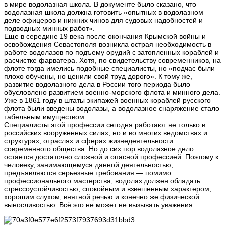
в мире водолазная школа. В документе было сказано, что
водолазная школа должна готовить «опытных в водолазном
деле офицеров и нижних чинов для судовых надобностей и
подводных минных работ».
Еще в середине 19 века после окончания Крымской войны и
освобождения Севастополя возникла острая необходимость в
работе водолазов по подъему орудий с затопленных кораблей и
расчистке фарватера. Хотя, по свидетельству современников, на
флоте тогда имелись подобные специалисты, но «подчас были
плохо обучены, но ценили свой труд дорого». К тому же,
развитие водолазного дела в России того периода было
обусловлено развитием военно-морского флота и минного дела.
Уже в 1861 году в штаты экипажей военных кораблей русского
флота были введены водолазы, а водолазное снаряжение стало
табельным имуществом
Специалисты этой профессии сегодня работают не только в
российских вооруженных силах, но и во многих ведомствах и
структурах, отраслях и сферах жизнедеятельности
современного общества. Но до сих пор водолазное дело
остается достаточно сложной и опасной профессией. Поэтому к
человеку, занимающемуся данной деятельностью,
предъявляются серьезные требования — помимо
профессионального мастерства, водолаз должен обладать
стрессоустойчивостью, спокойным и взвешенным характером,
хорошим слухом, внятной речью и конечно же физической
выносливостью. Всё это не может не вызывать уважения.