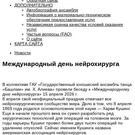
Обратная связь
ДОПОЛНИТЕЛЬНО
Автобиография ансамбля
Информация о материально-техническом
обеспечнии предоставления услуг
Независимая оценка качества условий оказания
услуг
Частые вопросы (FAQ)
О сайте
КАРТА САЙТА
Новости
Международный день нейрохирурга
В коллективе ГАУ «Государственный юношеский ансамбль танца
«Башлам» им. Х. Алиева» провели беседу к «Международному
дню нейрохирурга» 15 апреля 2026 г.
8 апреля свой неофициальный праздник отмечает все
нейрохирургическое сообщество мира. Дело в том, что 8 апреля
1869 года родился основоположник этой науки — Харви Кушинг.
Еще в начале прошлого века он сумел разработать ряд
хирургических технологий для операций на головном мозге. За
годы карьеры Кушинг провел более двух тысяч операций по
удалению опухолей. Сейчас именем Кушинга названа
американская ассоциация нейрохирургов.