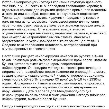
История нейрохирургии уходит корнями в глубокую древность.
Уже инки в VI–XII веках н. э. проводили трепанацию черепа; в
отдельных случаях для закрытия дефектов применяли пластины
из золота или серебра, вероятно, с ритуальным подтекстом.
Трепанация практиковалась и другими народами: у греков и
римлян она использовалась преимущественно для лечения
черепно‑мозговых травм, а у кельтов и этрусков нередко имела
ритуальный характер. В те времена вмешательство
осуществлялось при гематомах, переломах черепа и, возможно,
при некоторых неврологических симптомах. Анестезия
отсутствовала, а успех зависел только от опыта целителя. В
Средние века трепанация оставалась востребованной при
внутричерепных кровоизлияниях.
Настоящий расцвет нейрохирургии начался на рубеже XIX–XX
веков. Ключевую роль сыграл американский врач Харви Уильямс
Кушинг, которого считают пионером современной
нейрохирургии. Он внедрил методы контроля кровотечения и
стерильности, разработал новые технологии операций на мозге,
создал классификацию опухолей и снизил послеоперационную
смертность с 50–70 % (в начале XX века) до 5–10 % к 1930‑м
годам. Исследования Кушинга также стимулировали прогресс в
понимании связи между опухолями мозга и эндокринными
нарушениями. Дата 8 апреля для Международного дня
нейрохирурга была выбрана в знак уважения к вкладу пионеров
нейрохирургии, включая Харви Кушинга.
Сегодня нейрохирургия — одна из самых высокотехнологичных