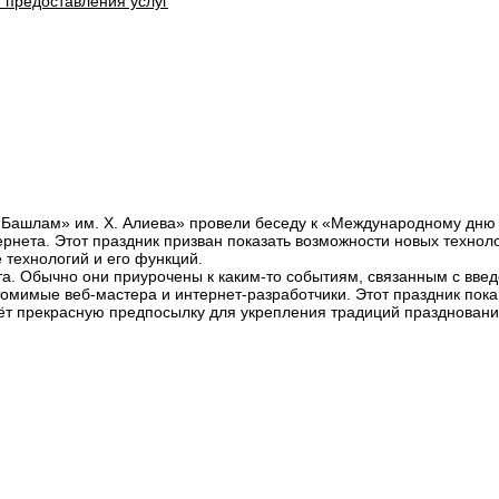
 предоставления услуг
Башлам» им. Х. Алиева» провели беседу к «Международному дню и
рнета. Этот праздник призван показать возможности новых техноло
 технологий и его функций.
а. Обычно они приурочены к каким-то событиям, связанным с введ
мимые веб-мастера и интернет-разработчики. Этот праздник пока 
ёт прекрасную предпосылку для укрепления традиций праздновани