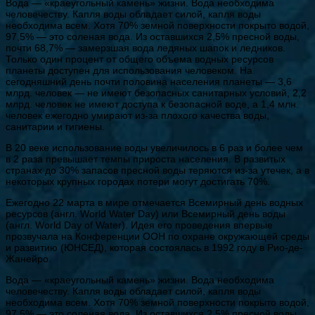
Вода — «краеугольный камень» жизни. Вода необходима
человечеству. Капля воды обладает силой, капля воды
необходима всем. Хотя 70% земной поверхности покрыто водой,
97,5% — это соленая вода. Из оставшихся 2,5% пресной воды,
почти 68,7% — замерзшая вода ледяных шапок и ледников.
Только один процент от общего объема водных ресурсов
планеты доступен для использования человеком. На
сегодняшний день почти половина населения планеты — 3,6
млрд. человек — не имеют безопасных санитарных условий, 2,2
млрд. человек не имеют доступа к безопасной воде, а 1,4 млн.
человек ежегодно умирают из-за плохого качества воды,
санитарии и гигиены.
В 20 веке использование воды увеличилось в 6 раз и более чем
в 2 раза превышает темпы прироста населения. В развитых
странах до 30% запасов пресной воды теряются из-за утечек, а в
некоторых крупных городах потери могут достигать 70%.
Ежегодно 22 марта в мире отмечается Всемирный день водных
ресурсов (англ. World Water Day) или Всемирный день воды
(англ. World Day of Water). Идея его проведения впервые
прозвучала на Конференции ООН по охране окружающей среды
и развитию (ЮНСЕД), которая состоялась в 1992 году в Рио-де-
Жанейро.
Вода — «краеугольный камень» жизни. Вода необходима
человечеству. Капля воды обладает силой, капля воды
необходима всем. Хотя 70% земной поверхности покрыто водой,
97,5% — это соленая вода. Из оставшихся 2,5% пресной воды,