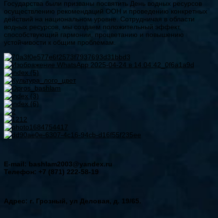
Государства были призваны посвятить День водных ресурсов
осуществлению рекомендаций ООН и проведению конкретных
действий на национальном уровне. Сотрудничая в области
водных ресурсов, мы создаем положительный эффект,
способствующий гармонии, процветанию и повышению
устойчивости к общим проблемам.
E-mail: bashlam2003@yandex.ru
Телефон: +7 (871) 222-58-19
Адрес: г. Грозный, ул Деловая, д. 19/65.