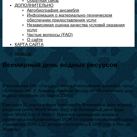
Обратная связь
ДОПОЛНИТЕЛЬНО
Автобиография ансамбля
Информация о материально-техническом
обеспечнии предоставления услуг
Независимая оценка качества условий оказания
услуг
Частые вопросы (FAQ)
О сайте
КАРТА САЙТА
Новости
Всемирный день водных ресурсов
В коллективе ГАУ «Государственный юношеский ансамбль танца
«Башлам» им. Х. Алиева» провели беседу ко «Всемирному дню
водных ресурсов» 24 марта 2026 г.
Ежегодно 22 марта в мире отмечается Всемирный день водных
ресурсов (англ. World Water Day) или Всемирный день воды
(англ. World Day of Water). Идея его проведения впервые
прозвучала на Конференции ООН по охране окружающей среды
и развитию (ЮНСЕД), которая состоялась в 1992 году в Рио-де-
Жанейро.