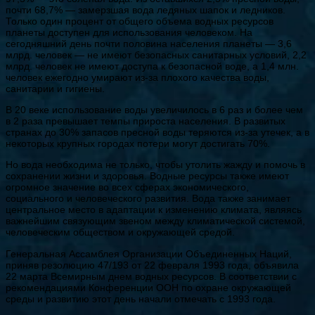
почти 68,7% — замерзшая вода ледяных шапок и ледников.
Только один процент от общего объема водных ресурсов
планеты доступен для использования человеком. На
сегодняшний день почти половина населения планеты — 3,6
млрд. человек — не имеют безопасных санитарных условий, 2,2
млрд. человек не имеют доступа к безопасной воде, а 1,4 млн.
человек ежегодно умирают из-за плохого качества воды,
санитарии и гигиены.
В 20 веке использование воды увеличилось в 6 раз и более чем
в 2 раза превышает темпы прироста населения. В развитых
странах до 30% запасов пресной воды теряются из-за утечек, а в
некоторых крупных городах потери могут достигать 70%.
Но вода необходима не только, чтобы утолить жажду и помочь в
сохранении жизни и здоровья. Водные ресурсы также имеют
огромное значение во всех сферах экономического,
социального и человеческого развития. Вода также занимает
центральное место в адаптации к изменению климата, являясь
важнейшим связующим звеном между климатической системой,
человеческим обществом и окружающей средой.
Генеральная Ассамблея Организации Объединенных Наций,
приняв резолюцию 47/193 от 22 февраля 1993 года, объявила
22 марта Всемирным днем водных ресурсов. В соответствии с
рекомендациями Конференции ООН по охране окружающей
среды и развитию этот день начали отмечать с 1993 года.