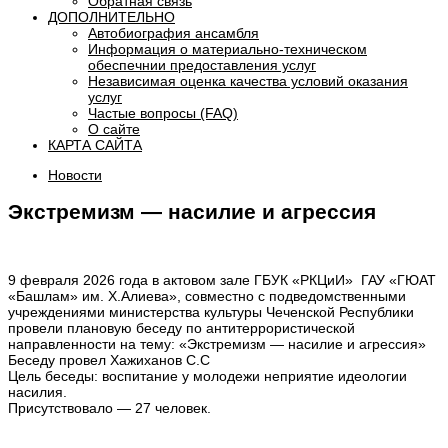
Обратная связь
ДОПОЛНИТЕЛЬНО
Автобиография ансамбля
Информация о материально-техническом
обеспечнии предоставления услуг
Независимая оценка качества условий оказания
услуг
Частые вопросы (FAQ)
О сайте
КАРТА САЙТА
Новости
Экстремизм — насилие и агрессия
9 февраля 2026 года в актовом зале ГБУК «РКЦиИ» ГАУ «ГЮАТ
«Башлам» им. Х.Алиева», совместно с подведомственными
учреждениями министерства культуры Чеченской Республики
провели плановую беседу по антитеррористической
направленности на тему: «Экстремизм — насилие и агрессия»
Беседу провел Хажиханов С.С
Цель беседы: воспитание у молодежи неприятие идеологии
насилия.
Присутствовало — 27 человек.