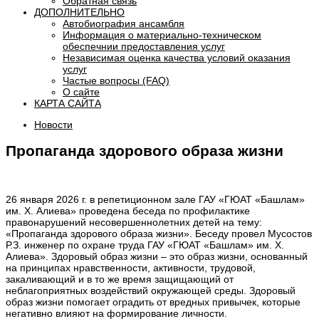
Обратная связь
ДОПОЛНИТЕЛЬНО
Автобиография ансамбля
Информация о материально-техническом
обеспечнии предоставления услуг
Независимая оценка качества условий оказания
услуг
Частые вопросы (FAQ)
О сайте
КАРТА САЙТА
Новости
Пропаганда здорового образа жизни
26 января 2026 г. в репетиционном зале ГАУ «ГЮАТ «Башлам»
им. Х. Алиева» проведена беседа по профилактике
правонарушений несовершеннолетних детей на тему:
«Пропаганда здорового образа жизни». Беседу провел Мусостов
Р.З. инженер по охране труда ГАУ «ГЮАТ «Башлам» им. Х.
Алиева». Здоровый образ жизни – это образ жизни, основанный
на принципах нравственности, активности, трудовой,
закаливающий и в то же время защищающий от
неблагоприятных воздействий окружающей среды. Здоровый
образ жизни помогает оградить от вредных привычек, которые
негативно влияют на формирование личности.