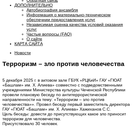
Обратная связь
ДОПОЛНИТЕЛЬНО
Автобиография ансамбля
Информация о материально-техническом
обеспечнии предоставления услуг
Независимая оценка качества условий оказания
услуг
Частые вопросы (FAQ)
О сайте
КАРТА САЙТА
Новости
Терроризм – зло против человечества
5 декабря 2025 г. в актовом зале ГБУК «РЦКиИ» ГАУ «ГЮАТ
«Башлам» им. Х. Алиева» совместно с подведомственными
учреждениями Министерства культуры Чеченской Республики
провели плановую беседу по антитеррористической
направленности на тему: «Терроризм – зло против
человечества»». Провел беседу первый заместитель директора
ГАУ «ГЮАТ «Башлам» им. Х. Алиева» Хажиханов С.С.
Цель беседы: довести до присутствующих какое зло приносит
терроризм для человечества.
Присутствовало 30 человек.