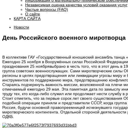
Информация о материально-техническом обеспечнии
Независимая оценка качества условий оказания услуг
Частые вопросы (FAQ)
О сайте
КАРТА САЙТА
Новости
День Российского военного миротворца
В коллективе ГАУ «Государственный юношеский ансамбль танца «
Ежегодно 25 ноября в Вооружённых силах Российской Федерации
празднования 25 ноябрявыбрано в честь того, что в этот день в
группа советских военнослужащих. Сами миротворческие силы 
регионы в целях предотвращения или ликвидации угрозы миру и б
инструментов по поддержанию мира, предотвращению конфликто
Стараясь подчеркнуть важность миссии, возложенной на плечи 
отмечаемый ежегодно 29 мая. Эта памятная дата по замыслу ини
труду тех, кто когда-либо служил или продолжает нести службу в
Стоит отметить, что за первые сорок лет своего существования 
подобной операции приняли и представители СССР, когда группа
Россия, будучи основной правопреемницей исчезнувшего государс
миротворческого контингента. Отдельной стороной деятельности 
ОДКБ.