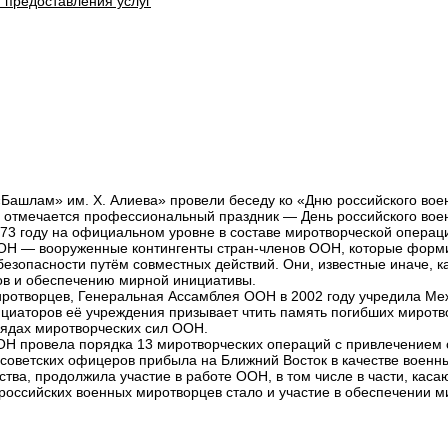
 предоставления услуг
Башлам» им. Х. Алиева» провели беседу ко «Дню российского воен
 отмечается профессиональный праздник — День российского воен
 1973 году на официальном уровне в составе миротворческой опера
ООН — вооруженные контингенты стран-членов ООН, которые форм
езопасности путём совместных действий. Они, известные иначе, ка
в и обеспечению мирной инициативы.
миротворцев, Генеральная Ассамблея ООН в 2002 году учредила 
циаторов её учреждения призывает чтить память погибших миротво
 рядах миротворческих сил ООН.
ООН провела порядка 13 миротворческих операций с привлечением си
 советских офицеров прибыла на Ближний Восток в качестве воен
тва, продолжила участие в работе ООН, в том числе в части, кас
российских военных миротворцев стало и участие в обеспечении ми