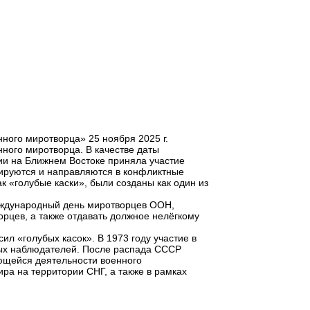
ного миротворца» 25 ноября 2025 г.
ного миротворца. В качестве даты
ции на Ближнем Востоке приняла участие
ируются и направляются в конфликтные
к «голубые каски», были созданы как один из
Международный день миротворцев ООН,
рцев, а также отдавать должное нелёгкому
л «голубых касок». В 1973 году участие в
ных наблюдателей. После распада СССР
ающейся деятельности военного
ра на территории СНГ, а также в рамках