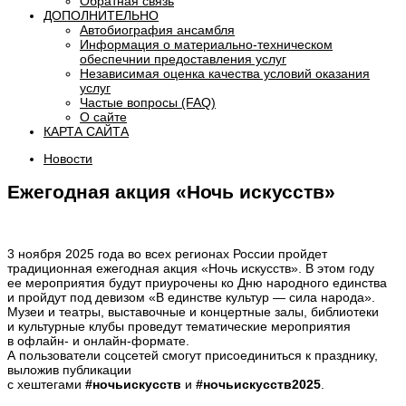
Обратная связь
ДОПОЛНИТЕЛЬНО
Автобиография ансамбля
Информация о материально-техническом
обеспечнии предоставления услуг
Независимая оценка качества условий оказания
услуг
Частые вопросы (FAQ)
О сайте
КАРТА САЙТА
Новости
Ежегодная акция «Ночь искусств»
3 ноября 2025 года во всех регионах России пройдет
традиционная ежегодная акция «Ночь искусств». В этом году
ее мероприятия будут приурочены ко Дню народного единства
и пройдут под девизом «В единстве культур
—
сила народа».
Музеи и театры, выставочные и концертные залы, библиотеки
и культурные клубы проведут тематические мероприятия
в офлайн- и онлайн-формате.
А пользователи соцсетей смогут присоединиться к празднику,
выложив публикации
с хештегами
#ночьискусств
и
#ночьискусств2025
.