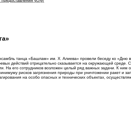
 предоставления услуг
га»
нсамбль танца «Башлам» им. Х. Алиева» провели беседу ко «Дню в
евых действий отрицательно сказывается на окружающей среде. С
ти. На его сотрудников возложен целый ряд важных задачи. К ним 
минимуму рисков загрязнения природы при уничтожении ракет и за
гирования на особо опасных и технических объектах, осуществляю