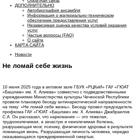
Обратная связь
ДОПОЛНИТЕЛЬНО
Автобиография ансамбля
Информация о материально-техническом
обеспечнии предоставления услуг
Независимая оценка качества условий оказания
услуг
Частые вопросы (FAQ)
О сайте
КАРТА САЙТА
Новости
Не ломай себе жизнь
10 июня 2025 года в актовом зале ГБУК «РЦКиИ» ГАУ «ГЮАТ
«Башлам» им. Х. Алиева» совместно с подведомственными
учреждениями Министерства культуры Чеченской Республики
провели плановую беседу антинаркотической направленности
на тему: «Не ломай себе жизнь». Беседу провел председатель
профкома ГАУ «ГЮАТ «Башлам» им. Х. Алиева» Джабраилов
С.А. Он рассказал, что наркомания — это тяжелая,
трудноизлечимая, а зачастую и неизлечимая болезнь,
разрушающая мозг, психику, физическое здоровье в результате
ломающая жизнь. Разрушающая личность человека, нередко
оказывающаяся преждевременной смертью.