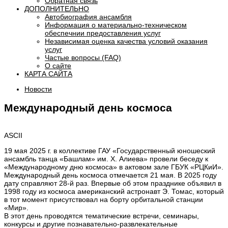
Обратная связь
ДОПОЛНИТЕЛЬНО
Автобиография ансамбля
Информация о материально-техническом
обеспечнии предоставления услуг
Независимая оценка качества условий оказания
услуг
Частые вопросы (FAQ)
О сайте
КАРТА САЙТА
Новости
Международный день космоса
ASCII
19 мая 2025 г. в коллективе ГАУ «Государственный юношеский
ансамбль танца «Башлам» им. Х. Алиева» провели беседу к
«Международному дню космоса» в актовом зале ГБУК «РЦКиИ».
Международный день космоса отмечается 21 мая. В 2025 году
дату справляют 28-й раз. Впервые об этом празднике объявил в
1998 году из космоса американский астронавт Э. Томас, который
в тот момент присутствовал на борту орбитальной станции
«Мир».
В этот день проводятся тематические встречи, семинары,
конкурсы и другие познавательно-развлекательные