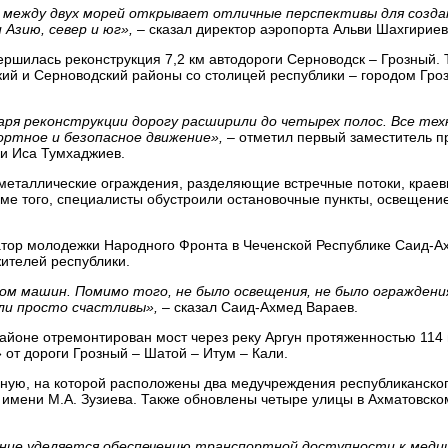
 между двух морей открывает отличные перспективы для создан
Азию, север и юг»,
– сказал директор аэропорта Альви Шахгириев
ершилась реконструкция 7,2 км автодороги Серноводск – Грозный.
ий и Серноводский районы со столицей республики – городом Грозн
аря реконструкции дорогу расширили до четырех полос. Все те
ортное и безопасное движение»,
– отметил первый заместитель п
ки Иса Тумхаджиев.
 металлические ограждения, разделяющие встречные потоки, крае
оме того, специалисты обустроили остановочные пункты, освещени
тор молодежки Народного Фронта в Чеченской Республике Саид-Ах
ителей республики.
ом машин. Помимо того, не было освещения, не было ограждени
ли просто счастливы»,
– сказал Саид-Ахмед Вараев.
айоне отремонтирован мост через реку Аргун протяженностью 114
от дороги Грозный – Шатой – Итум – Кали.
йную, на которой расположены два медучреждения республиканско
имени М.А. Зузиева. Также обновлены четыре улицы в Ахматовско
ание уделяется обеспечению транспортной доступности к меди