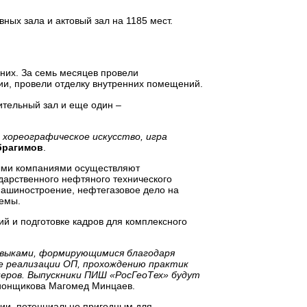
вных зала и актовый зал на 1185 мест.
них. За семь месяцев провели
и, провели отделку внутренних помещений.
ительный зал и еще один –
 хореографическое искусство, игра
брагимов
.
ными компаниями осуществляют
дарственного нефтяного технического
машиностроение, нефтегазовое дело на
темы.
й и подготовке кадров для комплексного
авыками, формирующимися благодаря
е реализации ОП, прохождению практик
неров. Выпускники ПИШ «РосГеоТех» будут
лионщикова Магомед Минцаев.
ии, потенциально пригодным для