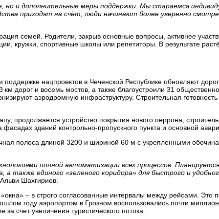
е, но и дополнительные меры поддержки. Мы стараемся индивид
едства приходят на счёт, люди начинают более уверенно смотр
ация семей. Родители, закрыв основные вопросы, активнее участ
ции, кружки, спортивные школы или репетиторы. В результате раст
ри поддержке нацпроектов в Чеченской Республике обновляют доро
 км дорог и восемь мостов, а также благоустроили 31 общественн
рнизируют аэродромную инфраструктуру. Строительная готовность
пу, продолжается устройство покрытия нового перрона, строитель
фасадах зданий контрольно-пропускного пункта и основной авари
чная полоса длиной 3200 и шириной 60 м с укрепленными обочина
ехнологиями полной автоматизации всех процессов. Планируетс
, а также единого «зеленого коридора» для быстрого и удобног
 Альви Шахгириев.
«окна» – в строго согласованные интервалы между рейсами. Это по
рошлом году аэропортом в Грозном воспользовались почти миллио
ле за счет увеличения туристического потока.