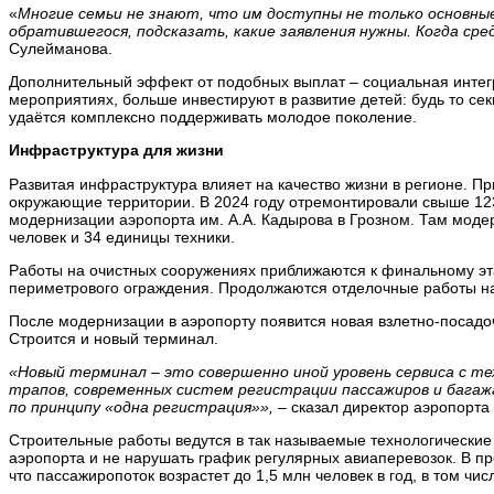
«
Многие семьи не знают, что им доступны не только основны
обратившегося, подсказать, какие заявления нужны. Когда ср
Сулейманова.
Дополнительный эффект от подобных выплат – социальная интегр
мероприятиях, больше инвестируют в развитие детей: будь то сек
удаётся комплексно поддерживать молодое поколение.
Инфраструктура для жизни
Развитая инфраструктура влияет на качество жизни в регионе. П
окружающие территории. В 2024 году отремонтировали свыше 123
модернизации аэропорта им. А.А. Кадырова в Грозном. Там моде
человек и 34 единицы техники.
Работы на очистных сооружениях приближаются к финальному эта
периметрового ограждения. Продолжаются отделочные работы на 
После модернизации в аэропорту появится новая взлетно-посадо
Строится и новый терминал.
«Новый терминал – это совершенно иной уровень сервиса с т
трапов, современных систем регистрации пассажиров и багажа
по принципу «одна регистрация»», –
сказал директор аэропорта
Строительные работы ведутся в так называемые технологические 
аэропорта и не нарушать график регулярных авиаперевозок. В п
что пассажиропоток возрастет до 1,5 млн человек в год, в том чис