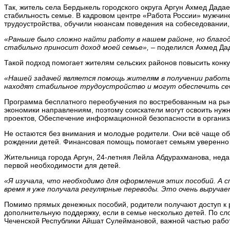
Так, житель села Бердыкель городского округа Аргун Ахмед Дад
стабильность семье. В кадровом центре «Работа России» мужчи
трудоустройства, обучили нюансам поведения на собеседовании,
«Раньше было сложно найти работу в нашем районе, но благод
стабильно приносит доход моей семье»,
– поделился Ахмед Да
Такой подход помогает жителям сельских районов повысить конку
«Нашей задачей является помощь жителям в получении работы
находят стабильное трудоустройство и могут обеспечить себ
Программа бесплатного переобучения по востребованным на рын
экономики направлениям, поэтому соискатели могут освоить нужн
проектов, Обеспечение информационной безопасности в организа
Не остаются без внимания и молодые родители. Они всё чаще о
рождении детей. Финансовая помощь помогает семьям уверенно 
Жительница города Аргун, 24-летняя Лейла Абдурахманова, недав
первой необходимости для детей.
«Я изучала, что необходимо для оформления этих пособий. А 
время я уже получала регулярные переводы. Это очень выручает
Помимо прямых денежных пособий, родители получают доступ к р
дополнительную поддержку, если в семье несколько детей. По сл
Чеченской Республики Айшат Сулеймановой, важной частью рабо