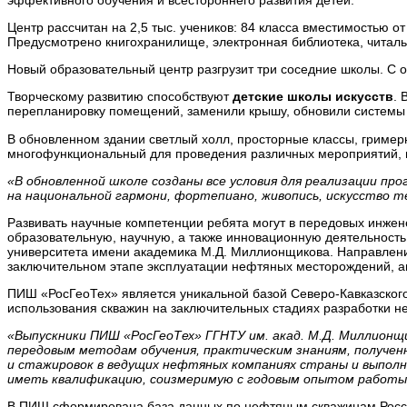
эффективного обучения и всестороннего развития детей.
Центр рассчитан на 2,5 тыс. учеников: 84 класса вместимостью от 
Предусмотрено книгохранилище, электронная библиотека, читаль
Новый образовательный центр разгрузит три соседние школы. С о
Творческому развитию способствуют
детские школы искусств
. 
перепланировку помещений, заменили крышу, обновили системы 
В обновленном здании светлый холл, просторные классы, гриме
многофункциональный для проведения различных мероприятий, 
«В обновленной школе созданы все условия для реализации пр
на национальной гармони, фортепиано, живопись, искусство т
Развивать научные компетенции ребята могут в передовых инже
образовательную, научную, а также инновационную деятельность.
университета имени академика М.Д. Миллионщикова. Направлени
заключительном этапе эксплуатации нефтяных месторождений, 
ПИШ «РосГеоТех» является уникальной базой Северо-Кавказского 
использования скважин на заключительных стадиях разработки н
«Выпускники ПИШ «РосГеоТех» ГГНТУ им. акад. М.Д. Миллион
передовым методам обучения, практическим знаниям, получен
и стажировок в ведущих нефтяных компаниях страны и выполн
иметь квалификацию, соизмеримую с годовым опытом работы
В ПИШ сформирована база данных по нефтяным скважинам Росси