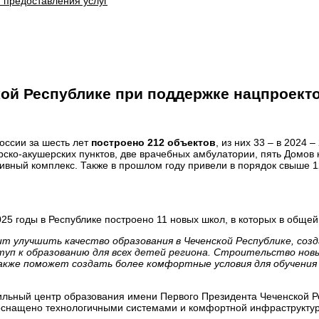
 предоставления услуг
кой Республике при поддержке нацпроект
оссии за шесть лет
построено 212 объектов
, из них 33 – в 2024
рско-акушерских пунктов, две врачебных амбулатории, пять Домов к
ивный комплекс. Также в прошлом году привели в порядок свыше 1
5 годы в Республике построено 11 новых школ, в которых в общей 
 улучшить качество образования в Чеченской Республике, соз
ступ к образованию для всех детей региона. Строительство но
акже поможет создать более комфортные условия для обучения
льный центр образования имени Первого Президента Чеченской Ре
оснащено технологичными системами и комфортной инфраструктуро