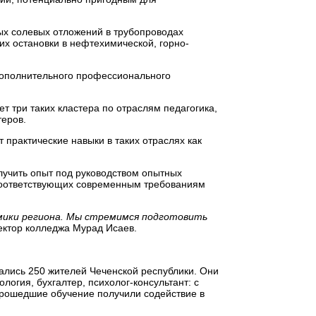
дых солевых отложений в трубопроводах
их остановки в нефтехимической, горно-
 дополнительного профессионального
ет три таких кластера по отраслям педагогика,
теров.
практические навыки в таких отраслях как
лучить опыт под руководством опытных
соответствующих современным требованиям
номики региона. Мы стремимся подготовить
ектор колледжа Мурад Исаев.
вались 250 жителей Чеченской республики. Они
огия, бухгалтер, психолог-консультант: с
 прошедшие обучение получили содействие в