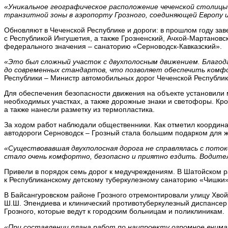
«Уникальное географическое расположение чеченской столицы
транзитной зоны в аэропорту Грозного, соединяющей Европу и 
Обновляют в Чеченской Республике и дороги: в прошлом году зав
с Республикой Ингушетия, а также Грозненский, Ачхой-Мартановск
федерального значения – санаторию «Серноводск-Кавказский».
«Это был сложный участок с двухполосным движением. Благод
до современных стандартов, что позволяет обеспечить комф
Республики – Министр автомобильных дорог Чеченской Республи
Для обеспечения безопасности движения на объекте установили
необходимых участках, а также дорожные знаки и светофоры. Кр
а также нанесли разметку из термопластика.
За ходом работ наблюдали общественники. Как отметил координа
автодороги Серноводск – Грозный стала большим подарком для ж
«Существовавшая двухполосная дорога не справлялась с поток
стало очень комфортно, безопасно и приятно ездить. Водите
Привели в порядок семь дорог к медучреждениям. В Шатойском р
к Республиканскому детскому туберкулезному санаторию «Чишки» 
В Байсангуровском районе Грозного отремонтировали улицу Хво
Ш.Ш. Эпендиева и клинический противотуберкулезный диспансер 
Грозного, которые ведут к городским больницам и поликлиникам.
«При составлении плана работ по нацпроекту огромное вним