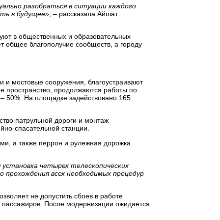
уально разобраться в ситуации каждого
еть в будущее»
, – рассказала Айшат
вуют в общественных и образовательных
ёт общее благополучие сообществ, а городу
ги и мостовые сооружения, благоустраивают
ое пространство, продолжаются работы по
 – 50%. На площадке задействовано 165
ство патрульной дороги и монтаж
йно-спасательной станции.
ми, а также перрон и рулежная дорожка.
я установка четырех телескопических
о прохождения всех необходимых процедур
зволяет не допустить сбоев в работе
н пассажиров. После модернизации ожидается,