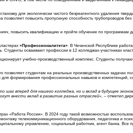
становку для экологически чистого безреагентного удаления твер
а позволяет повысить пропускную способность трубопроводов без 
мпаниях, повысить квалификацию и пройти обучение по программам
кластерах
«Профессионалитета»
. В Чеченской Республике работа
ь. Студенты осваивают профессии в 12 колледжах-участниках клас
ционирует учебно-производственный комплекс. Студенты получают 
о позволяет студентам на реальных производственных задачах по
вия для формирования профессиональных навыков и компетенций, 
то шаг вперед для нашего колледжа, но и вклад в будущее эко
огут внести вклад в развитие разных отраслей»,
– отметил дир
трах «Работа России». В 2024 году такой возможностью воспользо
онтажу телекоммуникационного оборудования, педагогика и психол
ниципальному управлению, социальный работник, агент банка. Все