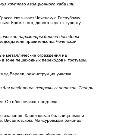
ия крупного авиационного хаба или
.
 Трасса связывает Чеченскую Республику
ым. Кроме того, дорога ведет к курорту
хнические параметры дороги доведены
редседателя правительства Чеченской
вые металлические ограждения на
е в зоне пешеходных переходов и тротуары,
мед Вараев, реконструкция участка
я для разделения встречных потоков. Теперь
 м. Он обеспечивает подъезд
го значения: Клиническая больница имени
м, Висаитовском, Мансуровском районах
цинским учреждениям. Ремонт дорог