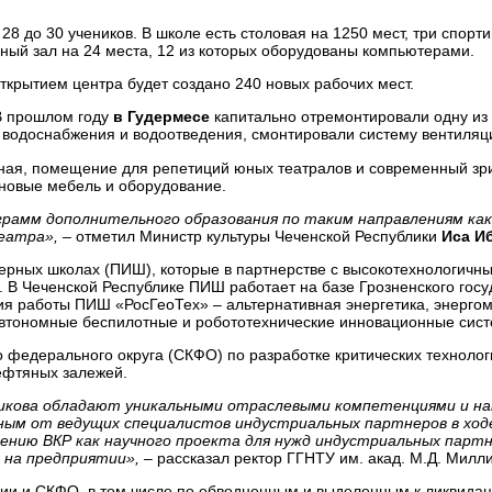
28 до 30 учеников. В школе есть столовая на 1250 мест, три спорти
ный зал на 24 места, 12 из которых оборудованы компьютерами.
ткрытием центра будет создано 240 новых рабочих мест.
В прошлом году
в Гудермесе
капитально отремонтировали одну из 
водоснабжения и водоотведения, смонтировали систему вентиляци
рная, помещение для репетиций юных театралов и современный зр
новые мебель и оборудование.
ограмм дополнительного образования по таким направлениям как
еатра»,
– отметил Министр культуры Чеченской Республики
Иса И
нерных школах (ПИШ), которые в партнерстве с высокотехнологич
 В Чеченской Республике ПИШ работает на базе Грозненского госу
я работы ПИШ «РосГеоТех» – альтернативная энергетика, энерго
автономные беспилотные и робототехнические инновационные сис
федерального округа (СКФО) по разработке критических технологи
ефтяных залежей.
щикова обладают уникальными отраслевыми компетенциями и н
ным от ведущих специалистов индустриальных партнеров в ход
ению ВКР как научного проекта для нужд индустриальных парт
 на предприятии»,
– рассказал ректор ГГНТУ им. акад. М.Д. Мил
и и СКФО, в том числе по обводненным и выделенным к ликвидац