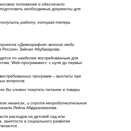
нансовое положение и обеспечило
 подготовить необходимые документы для
.
и получить работу, которая теперь
ацпроекта «Демография» многие люди
а России» Зайнап Абубакарова.
одится по наиболее востребованным для
отчик, Web-программист: с нуля до первых
 востребованных программ – выплаты при
ых вопросов.
ыло бы сложно покупать питание и товары
всех нюансах, и спустя непродолжительное
казала Лейла Абдурахманова.
сти расходов на детский сад или
, занятости и социального развития
лагаются.