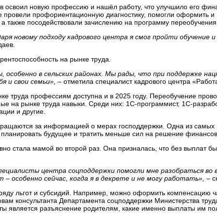
аев освоил новую профессию и нашёл работу, что улучшило его фи
не провели профориентационную диагностику, помогли оформить и
 а также посодействовали зачислению на программу переобучения
аря новому подходу кадрового центра я смог пройти обучение 
даев.
рентоспособность на рынке труда.
, особенно в сельских районах. Мы рады, что при поддержке н
я и свои семьи»,
– отметила специалист кадрового центра «Работ
ке труда профессиям доступна и в 2025 году. Переобучение пров
ые на рынке труда навыки. Среди них: 1С-программист, 1С-разраб
ции и другие.
бращаются за информацией о мерах господдержки. Одна из самых
планировать будущее и тратить меньше сил на решение финансов
но стала мамой во второй раз. Она призналась, что без выплат б
специалисты центра соцподдержки помогли мне разобраться во 
 – особенно сейчас, когда я в декрете и не могу работать»,
– с
яду льгот и субсидий. Например, можно оформить компенсацию ча
овам консультанта Департамента соцподдержки Министерства труда
ты является разъяснение родителям, какие именно выплаты им по