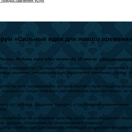
 предоставления услуг
орум «Сильные идеи для нового времени
России.
Подать свои идеи можно до 15 мая на
идея.росконгр
ения утвержденных Президентом национальных целей развития и 
ючевые решения, направленные на укрепление экономики страны, о
ется на пяти направлениях, которые соответствуют Национальным
 которые не только отвечают стратегическим задачам страны, но и
зу (от бизнеса, регионов, граждан) и системными изменениями. Т
аны.
направленные на улучшение качества жизни через внедрение техно
ые города», сохранение гастрономических традиций.
.
Цель – найти идеи для развития инноваций, поддержки предприни