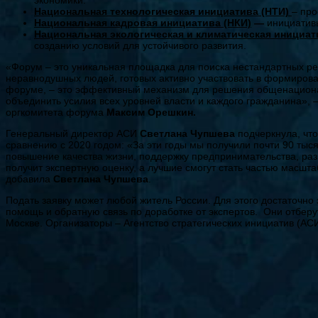
экономики.
Национальная технологическая инициатива (НТИ)
– про
Национальная кадровая инициатива (НКИ)
—
инициатив
Национальная экологическая и климатическая инициат
созданию условий для устойчивого развития.
«Форум – это уникальная площадка для поиска нестандартных ре
неравнодушных людей, готовых активно участвовать в формирова
форуме, – это эффективный механизм для решения общенационал
объединить усилия всех уровней власти и каждого гражданина»,
оргкомитета форума
Максим Орешкин.
Генеральный директор АСИ
Светлана Чупшева
подчеркнула, что
сравнению с 2020 годом: «За эти годы мы получили почти 90 тыся
повышение качества жизни, поддержку предпринимательства, разв
получит экспертную оценку, а лучшие смогут стать частью масшт
добавила
Светлана Чупшева
.
Подать заявку может любой житель России. Для этого достаточно
помощь и обратную связь по доработке от экспертов. Они отберу
Москве. Организаторы – Агентство стратегических инициатив (АС