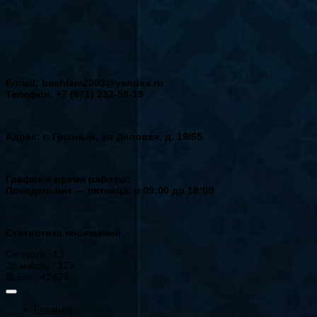
E-mail: bashlam2003@yandex.ru
Телефон: +7 (871) 222-58-19
Адрес: г. Грозный, ул Деловая, д. 19/65.
График и время работы:
Понедельник — пятница: с 09:00 до 18:00
Статистика посещений
Сегодня : 13
За месяц : 323
Всего : 42429
Главная