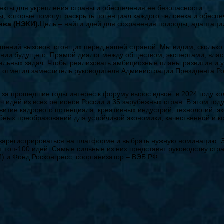
екты для укрепления страны и обеспечения ее безопасности.
ы, которые помогут раскрыть потенциал каждого человека и обесп
ива (НЭКИ).
Цель – найти идей для сохранения природы, адаптаци
шений вызовов, стоящих перед нашей страной. Мы видим, сколько
нии будущего. Прямой диалог между обществом, экспертами, влас
ьных задач. Чтобы реализовать амбициозные планы развития и у
 – отметил заместитель руководителя Администрации Президента Р
 за прошедшие годы интерес к форуму вырос вдвое: в 2024 году к
ч идей из всех регионов России и 35 зарубежных стран. В этом го
итие кадрового потенциала, креативных индустрий, технологий, эк
абных преобразований для устойчивой экономики, качественной и 
 зарегистрироваться на
платформе
и выбрать нужную номинацию. З
т топ-100 идей. Самые сильные из них представят руководству ст
И) и Фонд Росконгресс, соорганизатор – ВЭБ.РФ.