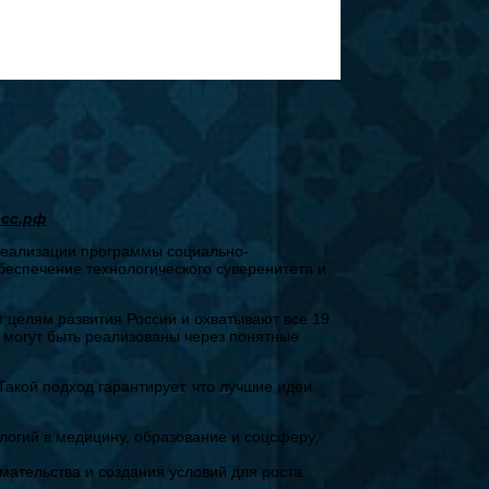
»
есс.рф
реализации программы социально-
беспечение технологического суверенитета и
 целям развития России и охватывают все 19
 могут быть реализованы через понятные
акой подход гарантирует, что лучшие идеи
логий в медицину, образование и соцсферу,
мательства и создания условий для роста