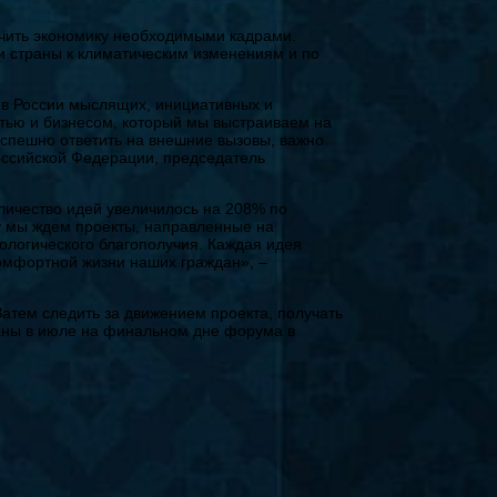
ечить экономику необходимыми кадрами.
и страны к климатическим изменениям и по
 в России мыслящих, инициативных и
тью и бизнесом, который мы выстраиваем на
спешно ответить на внешние вызовы, важно
оссийской Федерации, председатель
оличество идей увеличилось на 208% по
ду мы ждем проекты, направленные на
ологического благополучия. Каждая идея
комфортной жизни наших граждан», –
атем следить за движением проекта, получать
раны в июле на финальном дне форума в