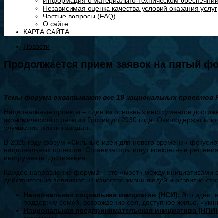
Информация о материально-техническом обеспечнии
Независимая оценка качества условий оказания услуг
Частые вопросы (FAQ)
О сайте
КАРТА САЙТА
Новости
Продолжается прием заявок на пятый ф
Темы форума охватывают все 19 национальных проектов 
Национальные проекты – один из основных инструментов достиж
экономической стратегии России до 2030 года. Они содержат кл
улучшение жизни граждан.
В 2025 году форум «Сильные идеи для нового времени» фокусиру
национальных проектов. Организаторы ищут конкретные решения,
инструменты достижения.
Каждое направление форума – это «мост» между инициативами сни
действительно повлияют на качество жизни людей и развитие стр
Национальная социальная инициатив (НСИ
).
Это идеи, 
поддержку семей, возрождение сел, доступное жилье, «умн
Национальная предпринимательская инициатива (НПИ)