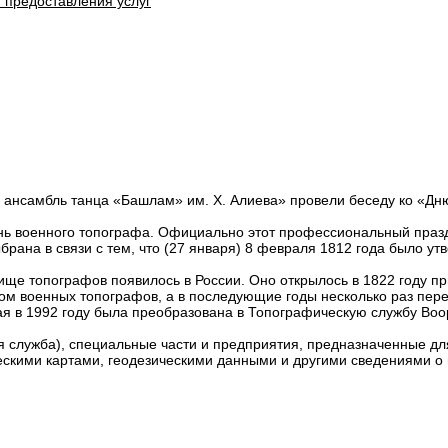
 предоставления услуг
й ансамбль танца «Башлам» им. Х. Алиева» провели беседу ко «Дн
нь военного топографа. Официально этот профессиональный празд
рана в связи с тем, что (27 января) 8 февраля 1812 года было у
ще топографов появилось в России. Оно открылось в 1822 году пр
ом военных топографов, а в последующие годы несколько раз пер
ая в 1992 году была преобразована в Топографическую службу Во
служба), специальные части и предприятия, предназначенные дл
ескими картами, геодезическими данными и другими сведениями о 