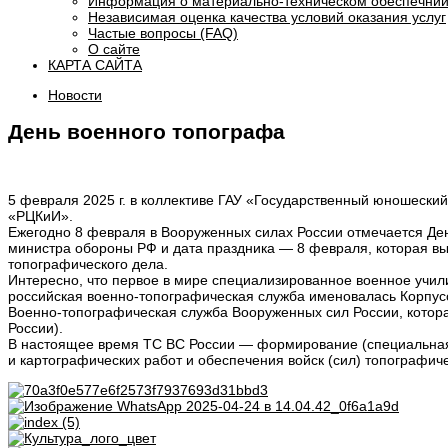
Информация о материально-техническом обеспечнии
Независимая оценка качества условий оказания услуг
Частые вопросы (FAQ)
О сайте
КАРТА САЙТА
Новости
День военного топографа
5 февраля 2025 г. в коллективе ГАУ «Государственный юношески
«РЦКиИ».
Ежегодно 8 февраля в Вооруженных силах России отмечается Де
министра обороны РФ и дата праздника — 8 февраля, которая выб
топографического дела.
Интересно, что первое в мире специализированное военное учили
российская военно-топографическая служба именовалась Корпус
Военно-топографическая служба Вооруженных сил России, котор
России).
В настоящее время ТС ВС России — формирование (специальная 
и картографических работ и обеспечения войск (сил) топографич