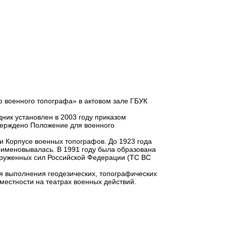
ю военного топографа» в актовом зале ГБУК
ник установлен в 2003 году приказом
тверждено Положение для военного
и Корпусе военных топографов. До 1923 года
еименовывалась. В 1991 году была образована
оруженных сил Российской Федерации (ТС ВС
я выполнения геодезических, топографических
местности на театрах военных действий.