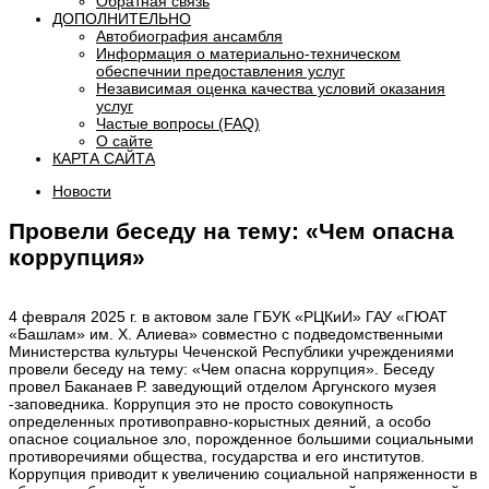
Обратная связь
ДОПОЛНИТЕЛЬНО
Автобиография ансамбля
Информация о материально-техническом
обеспечнии предоставления услуг
Независимая оценка качества условий оказания
услуг
Частые вопросы (FAQ)
О сайте
КАРТА САЙТА
Новости
Провели беседу на тему: «Чем опасна
коррупция»
4 февраля 2025 г. в актовом зале ГБУК «РЦКиИ» ГАУ «ГЮАТ
«Башлам» им. Х. Алиева» совместно с подведомственными
Министерства культуры Чеченской Республики учреждениями
провели беседу на тему: «Чем опасна коррупция». Беседу
провел Баканаев Р. заведующий отделом Аргунского музея
-заповедника. Коррупция это не просто совокупность
определенных противоправно-корыстных деяний, а особо
опасное социальное зло, порожденное большими социальными
противоречиями общества, государства и его институтов.
Коррупция приводит к увеличению социальной напряженности в