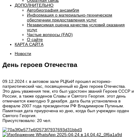
Обратная связь
ДОПОЛНИТЕЛЬНО
Автобиография ансамбля
Информация о материально-техническом
обеспечнии предоставления услуг
Независимая оценка качества условий оказания
услуг
Частые вопросы (FAQ)
О сайте
КАРТА САЙТА
Новости
День героев Отечества
09.12.2024 г. в актовом зале РЦКиИ прошел историко-
патриотический час, посвященный ко Дню героев Отечества.
Это дань уважения тем, кто был удостоен званий Героев СССР и
России, а также орденов Славы и Святого Георгия. этот день
отмечается ежегодно 9 декабря. дата была установлена в
феврале 2007 года президентом РФ Владимиром Путиным.
Памятная дата приурочена ко дню, когда был учрежден орден
Святого Георгия.
Присутствовало: 20 чел.