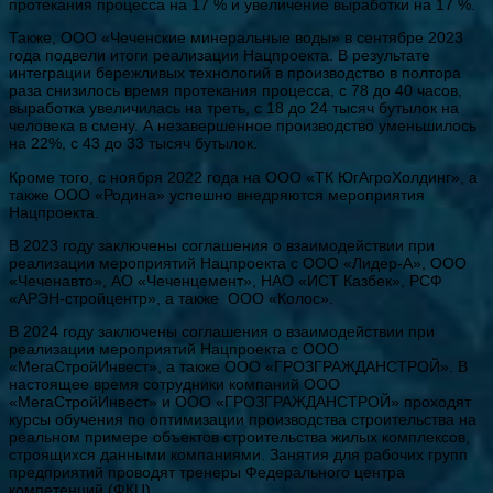
протекания процесса на 17 % и увеличение выработки на 17 %.
Также, ООО «Чеченские минеральные воды» в сентябре 2023
года подвели итоги реализации Нацпроекта. В результате
интеграции бережливых технологий в производство в полтора
раза снизилось время протекания процесса, с 78 до 40 часов,
выработка увеличилась на треть, с 18 до 24 тысяч бутылок на
человека в смену. А незавершенное производство уменьшилось
на 22%, с 43 до 33 тысяч бутылок.
Кроме того, с ноября 2022 года на ООО «ТК ЮгАгроХолдинг», а
также ООО «Родина» успешно внедряются мероприятия
Нацпроекта.
В 2023 году заключены соглашения о взаимодействии при
реализации мероприятий Нацпроекта с ООО «Лидер-А», ООО
«Чеченавто», АО «Чеченцемент», НАО «ИСТ Казбек», РСФ
«АРЭН-стройцентр», а также ООО «Колос».
В 2024 году заключены соглашения о взаимодействии при
реализации мероприятий Нацпроекта с ООО
«МегаСтройИнвест», а также ООО «ГРОЗГРАЖДАНСТРОЙ». В
настоящее время сотрудники компаний ООО
«МегаСтройИнвест» и ООО «ГРОЗГРАЖДАНСТРОЙ» проходят
курсы обучения по оптимизации производства строительства на
реальном примере объектов строительства жилых комплексов,
строящихся данными компаниями. Занятия для рабочих групп
предприятий проводят тренеры Федерального центра
компетенций (ФКЦ).