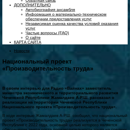
Обратная связь
ДОПОЛНИТЕЛЬНО
Автобиография ансамбля
Информация о материально-техническом
обеспечнии предоставления услуг
Независимая оценка качества условий оказания
услуг
Частые вопросы (FAQ)
О сайте
КАРТА САЙТА
Новости
Национальный проект
«Производительность труда»
В своем интервью для Радио «Вайнах» заместитель
министра эконмического и территориального развития
Чеченской Республики Жамалдаев А-Р.Ш. рассказал о
реализации на территории Чеченской Республики
Национального проекта «Производительность труда».
В ходе интервью Жамалдаев А-Р.Ш. сообщил, что национальный
проект «Производительность труда» реализуется в Чеченской
Республике с 2022 года, основной целью которого является
обеспечение темпа роста производительности труда на средних