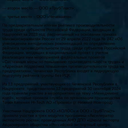
— второе место — ООО «ТрубПласт»;
— третье место – ООО «Чеченавто».
По предварительным итогам рейтинга производительности
труда среди субъектов Российской Федерации, входящих в
Нацпроект за 2023 год, рассчитанный на основании приказа
Минэкономразвития России от 29 апреля 2022 года № 242 «Об
утверждении методических рекомендаций по определению
рейтинга производительности труда среди субъектов Российской
Федерации, входящих в национальный проект, с учетом
реализации ими мероприятий федеральных проектов
«Системные меры по повышению производительности труда» и
«Адресная поддержка повышения производительности труда на
предприятиях», Чеченская Республика входит в лидирующую
подгруппу рейтинга группы без РЦК.
Из 13 предприятий, участвующих от Чеченской Республики в
Нацпроекте, представители 12 предприятий 30 сентября 2024
года приняли участие в мероприятиях на тему «Менеджмент
идей», которые провела служба по организации производства
Точки Кипения Hi-Tech АО «Промис» (г. Нижний Новгород).
Участники Нацпроекта ООО «КОЛОС» и ООО «ТрубПласт»
приняли участие в трех модулях программы «Акселератор
экспортного роста», проведенных АНО ДПО «Школа экспорта
Акционерного общества «Российский экспортный центр».