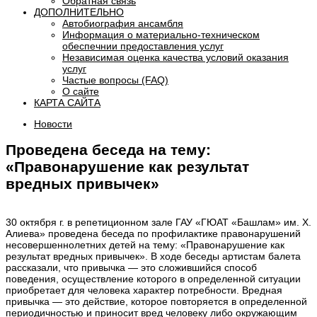
Обратная связь
ДОПОЛНИТЕЛЬНО
Автобиография ансамбля
Информация о материально-техническом
обеспечнии предоставления услуг
Независимая оценка качества условий оказания
услуг
Частые вопросы (FAQ)
О сайте
КАРТА САЙТА
Новости
Проведена беседа на тему:
«Правонарушение как результат
вредных привычек»
30 октября г. в репетиционном зале ГАУ «ГЮАТ «Башлам» им. Х.
Алиева» проведена беседа по профилактике правонарушений
несовершеннолетних детей на тему: «Правонарушение как
результат вредных привычек». В ходе беседы артистам балета
рассказали, что привычка — это сложившийся способ
поведения, осуществление которого в определенной ситуации
приобретает для человека характер потребности. Вредная
привычка — это действие, которое повторяется в определенной
периодичностью и приносит вред человеку либо окружающим