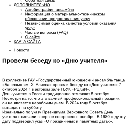
Обратная связь
ДОПОЛНИТЕЛЬНО
Автобиография ансамбля
Информация о материально-техническом
обеспечнии предоставления услуг
Независимая оценка качества условий оказания
услуг
Частые вопросы (FAQ)
О сайте
КАРТА САЙТА
Новости
Провели беседу ко «Дню учителя»
В коллективе ГАУ «Государственный юношеский ансамбль танца
«Башлам» им. Х. Алиева» провели беседу ко «Дню учителя» 7
октября 2024 г. в актовом зале ГБУК «РЦКиИ».
День учителя в России традиционно отмечают 5 октября.
Несмотря на то, что это важный профессиональный праздник,
он не является нерабочим днем. В 2024 году 5 октября
выпадает на субботу.
Изначально по указу Президиума Верховного Совета День
учителя отмечали в первое воскресенье октября. В 1980 году эту
дату подтвердил указ «О праздничных и памятных датах».