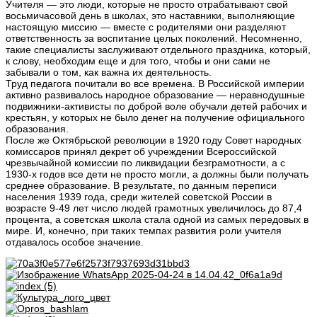
Учителя — это люди, которые не просто отрабатывают свой
восьмичасовой день в школах, это наставники, выполняющие
настоящую миссию — вместе с родителями они разделяют
ответственность за воспитание целых поколений. Несомненно,
такие специалисты заслуживают отдельного праздника, который,
к слову, необходим еще и для того, чтобы и они сами не
забывали о том, как важна их деятельность.
Труд педагога почитали во все времена. В Российской империи
активно развивалось народное образование — неравнодушные
подвижники-активисты по доброй воле обучали детей рабочих и
крестьян, у которых не было денег на получение официального
образования.
После же Октябрьской революции в 1920 году Совет народных
комиссаров принял декрет об учреждении Всероссийской
чрезвычайной комиссии по ликвидации безграмотности, а с
1930-х годов все дети не просто могли, а должны были получать
среднее образование. В результате, по данным переписи
населения 1939 года, среди жителей советской России в
возрасте 9-49 лет число людей грамотных увеличилось до 87,4
процента, а советская школа стала одной из самых передовых в
мире. И, конечно, при таких темпах развития роли учителя
отдавалось особое значение.