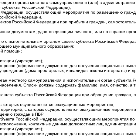
ующего органа местного самоуправления и (или) в администрацию
е субъекты Российской Федерации);
ой Федерации, осуществляющий мероприятия по размещению гражд
ссийской Федерации.
ъектов Российской Федерации при прибытии граждан, самостоятель
иным документам, удостоверяющим личность, или по справке орга
ию с исполнительным органом своего субъекта Российской Федер
ующего муниципального образования;
ой помощи;
изации (учреждения);
вопросов (оформление документов для получения социальных вып
учреждения (дома престарелых, инвалидов, школы интернаты) и др
орган местного самоуправления и исполнительный орган субъекта
населения. Списки должны содержать фамилию, имя, отчество, а 
ующего субъекта Российской Федерации при обращении граждан, п
 с которых осуществляются эвакуационные мероприятия;
территорий, с которых осуществляются эвакуационные мероприятия
щению граждан в ПВР;
субъекта Российской Федерации, осуществляющим мероприятия по
расположения, контактные данные должностных лиц администрации
изации (учреждения);
вопросов (оформление документов для получения социальных вып