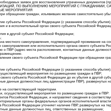
обходимых заявок для восстановления утраченных документов (пр
ГАНИЗАЦИЙ, ПО ВЫПОЛНЕНИЮ МЕРОПРИЯТИЙ С ГРАЖДАНАМИ,
НЫЕ МЕРОПРИЯТИЯ
при обращении граждан, изъявивших желание самостоятельно убыт
ие субъекты Российской Федерации (с указанием способа убытия),
ия и в исполнительный орган своего субъекта Российской Федер
ия в другой субъект Российской Федерации;
;
гана местного самоуправления, подтверждающей проживание на со
о самоуправления или исполнительного органа своего субъекта Р
 о ПВР (адрес места расположения, контактные данные должност
к размещению.
авления своего субъекта Российской Федерации при обращении гр
ие субъекты Российской Федерации (с указанием способа убытия),
 осуществляющий мероприятия по размещению граждан в ПВР;
своего субъекта Российской Федерации до их убытия в другой суб
ные данные должностных лиц администрации ПВР), развернутых на 
 на соответствующей территории.
ции, осуществляющий мероприятия по размещению граждан в ПВР:
ъектов Российской Федерации, и направляет сведения в соответст
риториальные органы федеральных органов исполнительной власти
в Российской Федерации уточняет наличие ПВР, развернутых на тер
актные данные должностных лиц, ответственных за размещение;