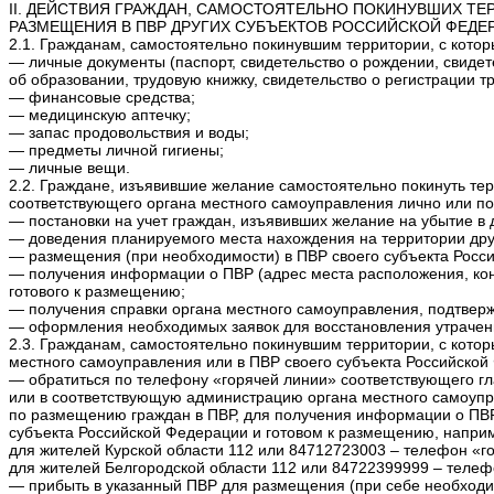
II. ДЕЙСТВИЯ ГРАЖДАН, САМОСТОЯТЕЛЬНО ПОКИНУВШИХ Т
РАЗМЕЩЕНИЯ В ПВР ДРУГИХ СУБЪЕКТОВ РОССИЙСКОЙ ФЕДЕ
2.1. Гражданам, самостоятельно покинувшим территории, с кото
— личные документы (паспорт, свидетельство о рождении, свидет
об образовании, трудовую книжку, свидетельство о регистрации тр
— финансовые средства;
— медицинскую аптечку;
— запас продовольствия и воды;
— предметы личной гигиены;
— личные вещи.
2.2. Граждане, изъявившие желание самостоятельно покинуть те
соответствующего органа местного самоуправления лично или по
— постановки на учет граждан, изъявивших желание на убытие в 
— доведения планируемого места нахождения на территории дру
— размещения (при необходимости) в ПВР своего субъекта Росс
— получения информации о ПВР (адрес места расположения, конт
готового к размещению;
— получения справки органа местного самоуправления, подтвер
— оформления необходимых заявок для восстановления утраченн
2.3. Гражданам, самостоятельно покинувшим территории, с кот
местного самоуправления или в ПВР своего субъекта Российской
— обратиться по телефону «горячей линии» соответствующего г
или в соответствующую администрацию органа местного самоупр
по размещению граждан в ПВР, для получения информации о ПВР 
субъекта Российской Федерации и готовом к размещению, напри
для жителей Курской области 112 или 84712723003 – телефон «г
для жителей Белгородской области 112 или 84722399999 – телеф
— прибыть в указанный ПВР для размещения (при себе необходим