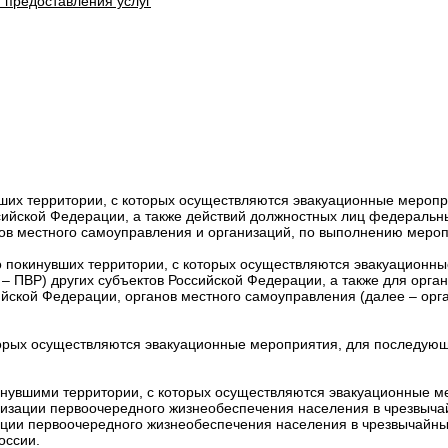
 предоставления услуг
ших территории, с которых осуществляются эвакуационные мероп
сийской Федерации, а также действий должностных лиц федеральн
ов местного самоуправления и организаций, по выполнению мероп
о покинувших территории, с которых осуществляются эвакуационн
– ПВР) других субъектов Российской Федерации, а также для орг
ийской Федерации, органов местного самоуправления (далее – орг
оторых осуществляются эвакуационные мероприятия, для последую
нувшими территории, с которых осуществляются эвакуационные м
анизации первоочередного жизнеобеспечения населения в чрезвыч
ции первоочередного жизнеобеспечения населения в чрезвычайных
оссии.