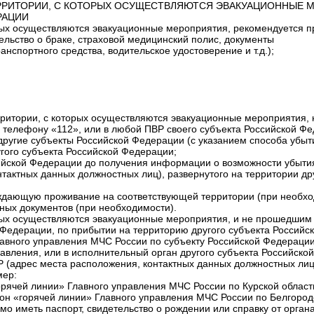
ЕРРИТОРИИ, С КОТОРЫХ ОСУЩЕСТВЛЯЮТСЯ ЭВАКУАЦИОННЫЕ 
РАЦИИ
рых осуществляются эвакуационные мероприятия, рекомендуется п
ельство о браке, страховой медицинский полис, документы
анспортного средства, водительское удостоверение и т.д.);
рритории, с которых осуществляются эвакуационные мероприятия,
 телефону «112», или в любой ПВР своего субъекта Российской Фе
другие субъекты Российской Федерации (с указанием способа убыт
гого субъекта Российской Федерации;
ийской Федерации до получения информации о возможности убытия
актных данных должностных лиц), развернутого на территории др
ждающую проживание на соответствующей территории (при необхо
ых документов (при необходимости).
орых осуществляются эвакуационные мероприятия, и не прошедшим
 Федерации, по прибытии на территорию другого субъекта Россий
лавного управления МЧС России по субъекту Российской Федераци
авления, или в исполнительный орган другого субъекта Российск
(адрес места расположения, контактных данных должностных лиц)
мер:
орячей линии» Главного управления МЧС России по Курской област
он «горячей линии» Главного управления МЧС России по Белгород
о иметь паспорт, свидетельство о рождении или справку от орга