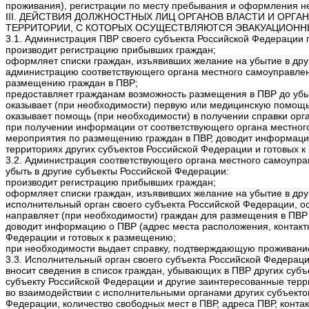
проживания), регистрации по месту пребывания и оформления не
III. ДЕЙСТВИЯ ДОЛЖНОСТНЫХ ЛИЦ ОРГАНОВ ВЛАСТИ И ОР
ТЕРРИТОРИИ, С КОТОРЫХ ОСУЩЕСТВЛЯЮТСЯ ЭВАКУАЦИОН
3.1. Администрация ПВР своего субъекта Российской Федерации 
производит регистрацию прибывших граждан;
оформляет списки граждан, изъявивших желание на убытие в друг
администрацию соответствующего органа местного самоуправлен
размещению граждан в ПВР;
предоставляет гражданам возможность размещения в ПВР до убыт
оказывает (при необходимости) первую или медицинскую помощь
оказывает помощь (при необходимости) в получении справки ор
при получении информации от соответствующего органа местног
мероприятия по размещению граждан в ПВР, доводит информацию
территориях других субъектов Российской Федерации и готовых 
3.2. Администрация соответствующего органа местного самоупр
убыть в другие субъекты Российской Федерации:
производит регистрацию прибывших граждан;
оформляет списки граждан, изъявивших желание на убытие в друг
исполнительный орган своего субъекта Российской Федерации,
направляет (при необходимости) граждан для размещения в ПВР 
доводит информацию о ПВР (адрес места расположения, контакт
Федерации и готовых к размещению;
при необходимости выдает справку, подтверждающую проживание
3.3. Исполнительный орган своего субъекта Российской Федера
вносит сведения в список граждан, убывающих в ПВР других суб
субъекту Российской Федерации и другие заинтересованные тер
во взаимодействии с исполнительными органами других субъекто
Федерации, количество свободных мест в ПВР, адреса ПВР, конт