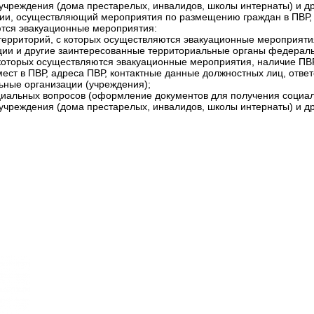
учреждения (дома престарелых, инвалидов, школы интернаты) и др
ации, осуществляющий мероприятия по размещению граждан в ПВР,
ются эвакуационные мероприятия:
 территорий, с которых осуществляются эвакуационные мероприяти
ции и другие заинтересованные территориальные органы федераль
 которых осуществляются эвакуационные мероприятия, наличие ПВ
мест в ПВР, адреса ПВР, контактные данные должностных лиц, отве
ьные организации (учреждения);
оциальных вопросов (оформление документов для получения соци
учреждения (дома престарелых, инвалидов, школы интернаты) и др