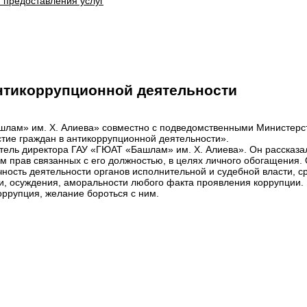
 предоставления услуг
антикоррупционной деятельности
шлам» им. Х. Алиева» совместно с подведомственными Министерст
стие граждан в антикоррупционной деятельности».
ель директора ГАУ «ГЮАТ «Башлам» им. Х. Алиева». Он рассказал
прав связанных с его должностью, в целях личного обогащения. О
чность деятельности органов исполнительной и судебной власти, 
, осуждения, аморальности любого факта проявления коррупции.
оррупция, желание бороться с ним.