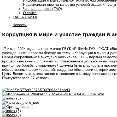
Информация о материально-техническом обеспечнии
Независимая оценка качества условий оказания услуг
Частые вопросы (FAQ)
О сайте
КАРТА САЙТА
Новости
Коррупция в мире и участие граждан в 
17 июля 2024 года в актовом зале ГБУК «РЦКиИ» ГАУ «ГЮАТ «Ба
учреждениями провели беседу на тему: «Коррупция в мире и уча
Перед собравшимися выступил Хажиханов С.С. – первый заместит
процесс связанный с прямым использованием должностным лицом 
принципов борьбы с коррупцией должны быть гласность и прозра
общественных формирований, создание обстановки нетерпимости
Цель: Воспитывать негативное отношение к такому явлению как к
Присутствовало 27 человек.