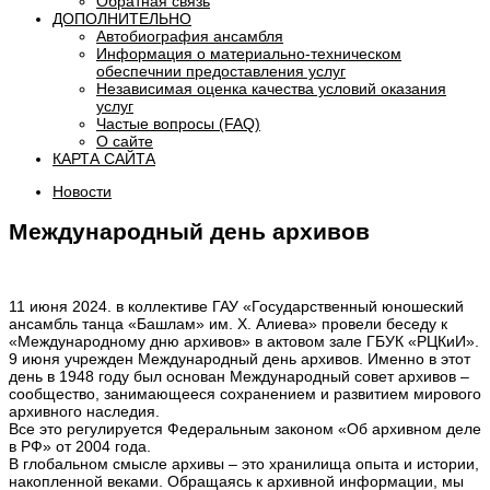
Обратная связь
ДОПОЛНИТЕЛЬНО
Автобиография ансамбля
Информация о материально-техническом
обеспечнии предоставления услуг
Независимая оценка качества условий оказания
услуг
Частые вопросы (FAQ)
О сайте
КАРТА САЙТА
Новости
Международный день архивов
11 июня 2024. в коллективе ГАУ «Государственный юношеский
ансамбль танца «Башлам» им. Х. Алиева» провели беседу к
«Международному дню архивов» в актовом зале ГБУК «РЦКиИ».
9 июня учрежден Международный день архивов. Именно в этот
день в 1948 году был основан Международный совет архивов –
сообщество, занимающееся сохранением и развитием мирового
архивного наследия.
Все это регулируется Федеральным законом «Об архивном деле
в РФ» от 2004 года.
В глобальном смысле архивы – это хранилища опыта и истории,
накопленной веками. Обращаясь к архивной информации, мы