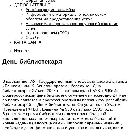
Обратная связь
ДОПОЛНИТЕЛЬНО
Автобиография ансамбля
Информация о материально-техническом
обеспечнии предоставления услуг
Независимая оценка качества условий оказания
услуг
Частые вопросы (FAQ)
О сайте
КАРТА САЙТА
Новости
День библиотекаря
В коллективе ГАУ «Государственный юношеский ансамбль танца
«Башлам» им. Х. Алиева» провели беседу ко «Дню
библиотекаря» 27 мая 2024 г. в актовом зале ГБУК «РЦКиИ».
Общероссийский день библиотек, отмечаемый ежегодно 27 мая,
по праву является и профессиональным праздником российских
библиотекарей — Днем библиотекаря. Он установлен Указом
Президента РФ Б.Н. Ельцина № 539 от 27 мая 1995 года.
В советское время библиотеки пользовались большой
«популярностью», поскольку только там можно было найти
новые издания (и вообще самый широкий перечень изданий),
необходимую информацию для студентов и школьников, книги