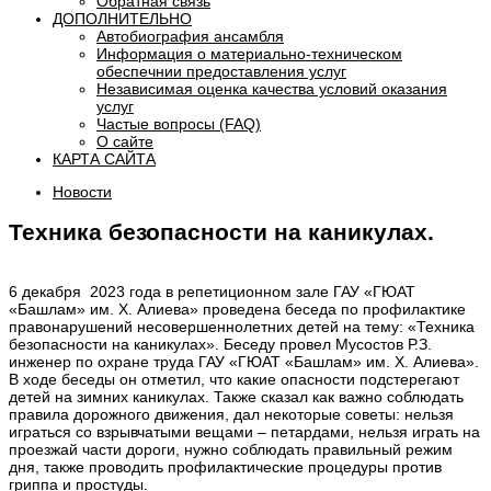
Обратная связь
ДОПОЛНИТЕЛЬНО
Автобиография ансамбля
Информация о материально-техническом
обеспечнии предоставления услуг
Независимая оценка качества условий оказания
услуг
Частые вопросы (FAQ)
О сайте
КАРТА САЙТА
Новости
Техника безопасности на каникулах.
6 декабря 2023 года в репетиционном зале ГАУ «ГЮАТ
«Башлам» им. Х. Алиева» проведена беседа по профилактике
правонарушений несовершеннолетних детей на тему: «Техника
безопасности на каникулах». Беседу провел Мусостов Р.З.
инженер по охране труда ГАУ «ГЮАТ «Башлам» им. Х. Алиева».
В ходе беседы он отметил, что какие опасности подстерегают
детей на зимних каникулах. Также сказал как важно соблюдать
правила дорожного движения, дал некоторые советы: нельзя
играться со взрывчатыми вещами – петардами, нельзя играть на
проезжай части дороги, нужно соблюдать правильный режим
дня, также проводить профилактические процедуры против
гриппа и простуды.