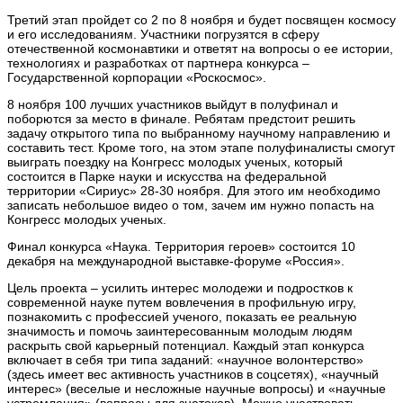
Третий этап пройдет со 2 по 8 ноября и будет посвящен космосу
и его исследованиям. Участники погрузятся в сферу
отечественной космонавтики и ответят на вопросы о ее истории,
технологиях и разработках от партнера конкурса –
Государственной корпорации «Роскосмос».
8 ноября 100 лучших участников выйдут в полуфинал и
поборются за место в финале. Ребятам предстоит решить
задачу открытого типа по выбранному научному направлению и
составить тест. Кроме того, на этом этапе полуфиналисты смогут
выиграть поездку на Конгресс молодых ученых, который
состоится в Парке науки и искусства на федеральной
территории «Сириус» 28-30 ноября. Для этого им необходимо
записать небольшое видео о том, зачем им нужно попасть на
Конгресс молодых ученых.
Финал конкурса «Наука. Территория героев» состоится 10
декабря на международной выставке-форуме «Россия».
Цель проекта – усилить интерес молодежи и подростков к
современной науке путем вовлечения в профильную игру,
познакомить с профессией ученого, показать ее реальную
значимость и помочь заинтересованным молодым людям
раскрыть свой карьерный потенциал. Каждый этап конкурса
включает в себя три типа заданий: «научное волонтерство»
(здесь имеет вес активность участников в соцсетях), «научный
интерес» (веселые и несложные научные вопросы) и «научные