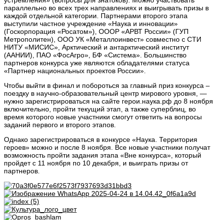
устремления» (вопросы для знатоков). Можно участвовать
параллельно во всех трех направлениях и выигрывать призы в
каждой отдельной категории. Партнерами второго этапа
выступили частное учреждение «Наука и инновации»
(Госкорпорация «Росатом»), ОООР «АРВТ России» (ГУП
Метрополитен), ООО УК «Металлоинвест» совместно с СТИ
НИТУ «МИСИС», Арктический и антарктический институт
(ААНИИ), ПАО «ФосАгро», БФ «Система». Большинство
партнеров конкурса уже являются обладателями статуса
«Партнер национальных проектов России».
Чтобы выйти в финал и побороться за главный приз конкурса –
поездку в научно-образовательный центр мирового уровня, —
нужно зарегистрироваться на сайте герои.наука.рф до 8 ноября
включительно, пройти текущий этап, а также суперблиц, во
время которого новые участники смогут ответить на вопросы
заданий первого и второго этапов.
Однако зарегистрироваться в конкурсе «Наука. Территория
героев» можно и после 8 ноября. Все новые участники получат
возможность пройти задания этапа «Вне конкурса», который
пройдет с 11 ноября по 10 декабря, и выиграть призы от
партнеров.