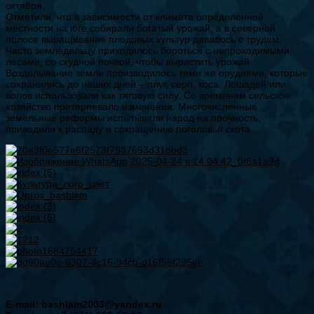
октября.
Отметили, что в зависимости от климата определенной
местности на юге собирали богатый урожай, а в северной
полосе выращивание плодовых культур давалось с трудом.
Часто земледельцу приходилось бороться с непроходимыми
лесами, со скудной почвой, чтобы вырастить урожай.
Возделывание земли производилось теми же орудиями, которые
сохранились до наших дней – плуг, серп, коса. Лошадей или
волов использовали как тяговую силу. Со временем сельское
хозяйство претерпевало изменения. Многочисленные
земельные реформы испытывали народ на прочность,
приводили к распаду и сокращению поголовья скота.
E-mail: bashlam2003@yandex.ru