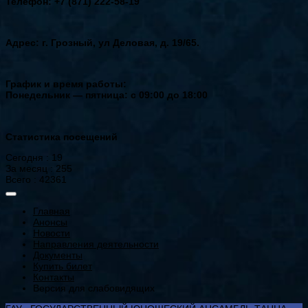
Телефон: +7 (871) 222-58-19
Адрес: г. Грозный, ул Деловая, д. 19/65.
График и время работы:
Понедельник — пятница: с 09:00 до 18:00
Статистика посещений
Сегодня : 19
За месяц : 255
Всего : 42361
Главная
Анонсы
Новости
Направления деятельности
Документы
Купить билет
Контакты
Версия для слабовидящих