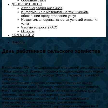
Обратная связь
ДОПОЛНИТЕЛЬНО
Автобиография ансамбля
Информация о материально-техническом
обеспечнии предоставления услуг
Независимая оценка качества условий оказания
услуг
Частые вопросы (FAQ)
О сайте
КАРТА САЙТА
Новости
День работников сельского хозяйства
В коллективе ГАУ «Государственный юношеский ансамбль танца
«Башлам» им. Х. Алиева» провели беседу ко «Дню работников
сельского хозяйства» 13 октября 2023 г. в актовом зале ГБУК
«РЦКиИ».
День работников сельского хозяйства в России не имеет
фиксированной даты. Ежегодно второе воскресенье октября
могут заслуженно назвать своим профессиональным днем
фермеры, агрономы, специалисты пищевых и
перерабатывающих предприятий, а также садоводы и
огородники, которые многие годы уделяют внимание
собственным участкам. В 2023 году праздник выпадает на 8