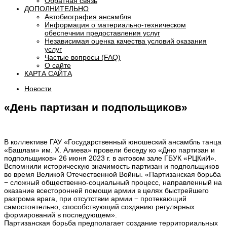
Обратная связь
ДОПОЛНИТЕЛЬНО
Автобиография ансамбля
Информация о материально-техническом
обеспечнии предоставления услуг
Независимая оценка качества условий оказания
услуг
Частые вопросы (FAQ)
О сайте
КАРТА САЙТА
Новости
«День партизан и подпольщиков»
В коллективе ГАУ «Государственный юношеский ансамбль танца
«Башлам» им. Х. Алиева» провели беседу ко «Дню партизан и
подпольщиков» 26 июня 2023 г. в актовом зале ГБУК «РЦКиИ».
Вспомнили историческую значимость партизан и подпольщиков
во время Великой Отечественной Войны. «Партизанская борьба
− сложный общественно-социальный процесс, направленный на
оказание всесторонней помощи армии в целях быстрейшего
разгрома врага, при отсутствии армии − протекающий
самостоятельно, способствующий созданию регулярных
формирований в последующем».
Партизанская борьба предполагает создание территориальных