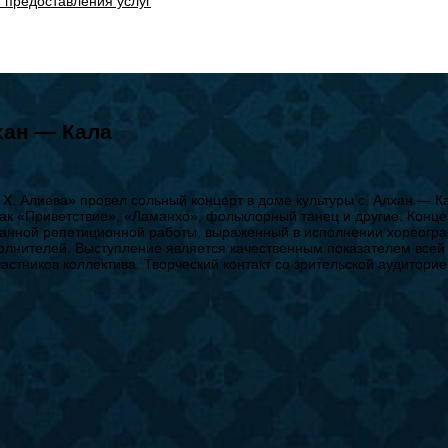
 предоставления услуг
хан — Кала
. Алиева» провел сольный концерт в доме культуры с. Алхан — Ка
к «Приветствие», «Ламанхо», фольклорный танец и другие. Конце
еланной репетиционной работы, выраженный в исполнении хореогр
олнителей. Выступление является качественным показателем всей 
астников коллектива. Творческий контакт со зрительской аудитори