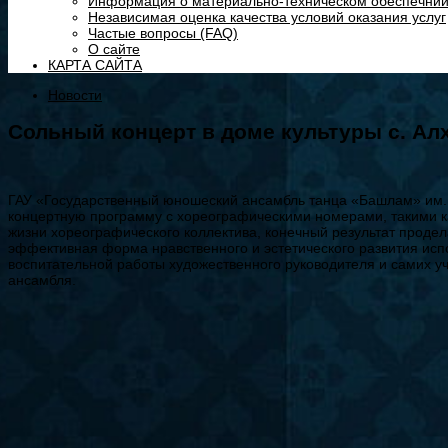
Информация о материально-техническом обеспечнии
Независимая оценка качества условий оказания услуг
Частые вопросы (FAQ)
О сайте
КАРТА САЙТА
Новости
Сольный концерт в доме культуры с. Ал
ГАУ «Государственный юношеский ансамбль танца «Башлам» им. Х
концертную программу с хореографическими номерами, такими ка
жизни хореографического коллектива, конечный результат прод
эффективная форма нравственного и эстетического развития исп
воспитательной работы художественного руководителя и самих уч
ансамбля.