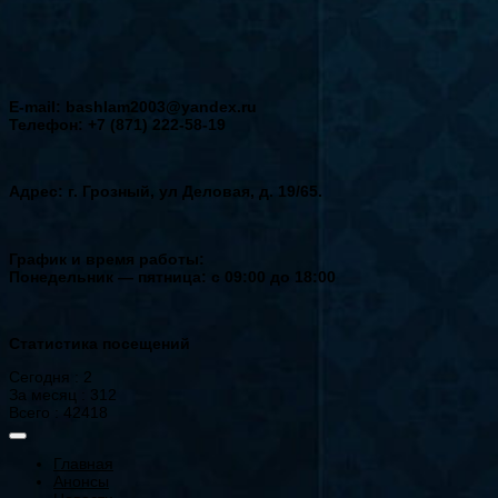
E-mail: bashlam2003@yandex.ru
Телефон: +7 (871) 222-58-19
Адрес: г. Грозный, ул Деловая, д. 19/65.
График и время работы:
Понедельник — пятница: с 09:00 до 18:00
Статистика посещений
Сегодня : 2
За месяц : 312
Всего : 42418
Главная
Анонсы