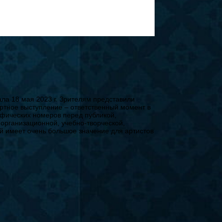
ла 18 мая 2023 г. Зрителям представили
ртное выступление – ответственный момент в
афических номеров перед публикой,
организационной, учебно-творческой,
ей имеет очень большое значение для артистов