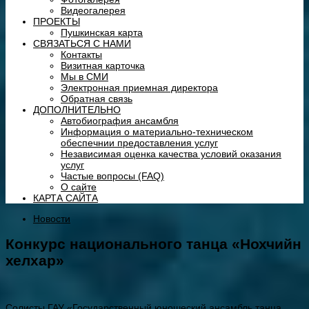
Видеогалерея
ПРОЕКТЫ
Пушкинская карта
СВЯЗАТЬСЯ С НАМИ
Контакты
Визитная карточка
Мы в СМИ
Электронная приемная директора
Обратная связь
ДОПОЛНИТЕЛЬНО
Автобиография ансамбля
Информация о материально-техническом
обеспечнии предоставления услуг
Независимая оценка качества условий оказания
услуг
Частые вопросы (FAQ)
О сайте
КАРТА САЙТА
Новости
Конкурс национального танца «Нохчийн
хелхар»
Солисты ГАУ «Государственный юношеский ансамбль танца